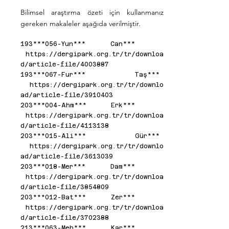
Bilimsel araştırma özeti için kullanmanız
gereken makaleler aşağıda verilmiştir.
193***056-Yun*** Can***
https://dergipark.org.tr/tr/downloa
d/article-file/4003887
193***067-Fur*** Taş***
https://dergipark.org.tr/tr/downlo
ad/article-file/3910403
203***004-Ahm*** Erk***
https://dergipark.org.tr/tr/downloa
d/article-file/4113138
203***015-Ali*** Gür***
https://dergipark.org.tr/tr/downlo
ad/article-file/3613039
203***018-Mer*** Dam***
https://dergipark.org.tr/tr/downloa
d/article-file/3854809
203***012-Bat*** Zer***
https://dergipark.org.tr/tr/downloa
d/article-file/3702388
213***063-Meh*** Kar***