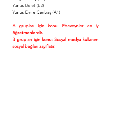
Yunus Belet (B2)
Yunus Emre Canbaş (A1)
A grupları için konu: Ebeveynler en iyi
öğretmenlerdir.
B grupları için konu: Sosyal medya kullanımı
sosyal bağları zayıflatır.
Güvenilir Bilgi Kaynağı
Olarak İnternet
İnternetin her durumda GÜVENİLİR bilgi
kaynağı olarak KULLANILAMAYACAĞINA
dair örnekler için, aşağıdaki sayfaları ziyaret