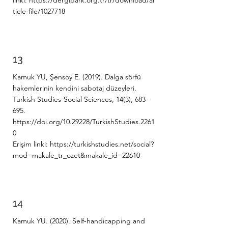
linki:
https://dergipark.org.tr/tr/download/ar
ticle-file/1027718
13
Kamuk YU, Şensoy E. (2019). Dalga sörfü
hakemlerinin kendini sabotaj düzeyleri.
Turkish Studies-Social Sciences, 14(3), 683-
695.
https://doi.org/10.29228/TurkishStudies.2261
0
Erişim linki:
https://turkishstudies.net/social?
mod=makale_tr_ozet&makale_id=22610
14
Kamuk YU. (2020). Self-handicapping and