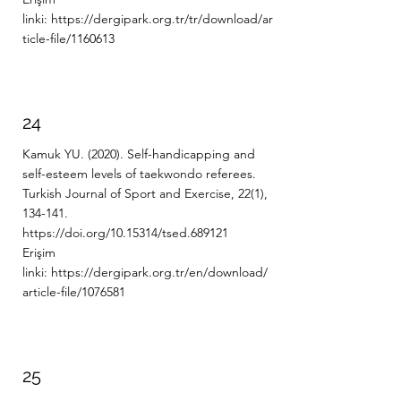
linki:
https://dergipark.org.tr/tr/download/ar
ticle-file/1160613
24
Kamuk YU. (2020). Self-handicapping and
self-esteem levels of taekwondo referees.
Turkish Journal of Sport and Exercise, 22(1),
134-141.
https://doi.org/10.15314/tsed.689121
Erişim
linki:
https://dergipark.org.tr/en/download/
article-file/1076581
25