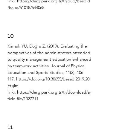
linki:
https://dergipark.org.tr/tr/pub/besbid
/issue/51018/644065
10
Kamuk YU, Doğru Z. (2019). Evaluating the
perspectives of the administrators attended
to quality management education enhanced
by teamwork activities. Journal of Physical
Education and Sports Studies, 11(2), 106-
117.
https://doi.org/10.30655/besad.2019.20
Erişim
linki:
https://dergipark.org.tr/tr/download/ar
ticle-file/1027711
11