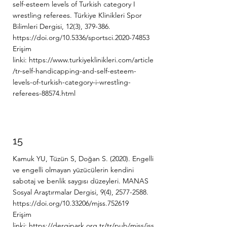
self-esteem levels of Turkish category I
wrestling referees. Türkiye Klinikleri Spor
Bilimleri Dergisi, 12(3), 379-386.
https://doi.org/10.5336/sportsci.2020-74853
Erişim
linki:
https://www.turkiyeklinikleri.com/article
/tr-self-handicapping-and-self-esteem-
levels-of-turkish-category-i-wrestling-
referees-88574.html
15
Kamuk YU, Tüzün S, Doğan S. (2020). Engelli
ve engelli olmayan yüzücülerin kendini
sabotaj ve benlik saygısı düzeyleri. MANAS
Sosyal Araştırmalar Dergisi, 9(4),
2577-2588
.
https://doi.org/10.33206/mjss.752619
Erişim
linki:
https://dergipark.org.tr/tr/pub/mjss/iss