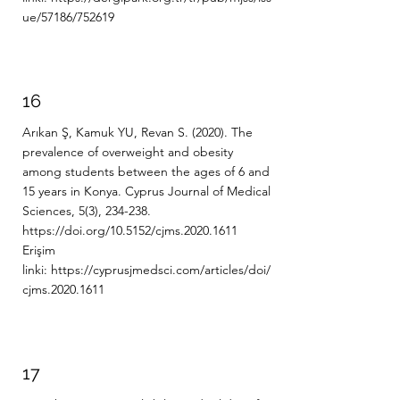
ue/57186/752619
16
Arıkan Ş, Kamuk YU, Revan S. (2020). The
prevalence of overweight and obesity
among students between the ages of 6 and
15 years in Konya. Cyprus Journal of Medical
Sciences, 5(3), 234-238.
https://doi.org/10.5152/cjms.2020.1611
Erişim
linki:
https://cyprusjmedsci.com/articles/doi/
cjms.2020.1611
17