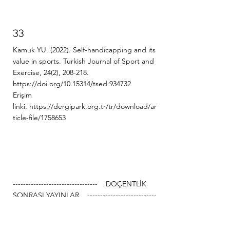
33
Kamuk YU. (2022). Self-handicapping and its
value in sports. Turkish Journal of Sport and
Exercise, 24(2), 208-218.
https://doi.org/10.15314/tsed.934732
Erişim
linki:
https://dergipark.org.tr/tr/download/ar
ticle-file/1758653
--------------------------------- DOÇENTLİK
SONRASI YAYINLAR ---------------------------
---------------------