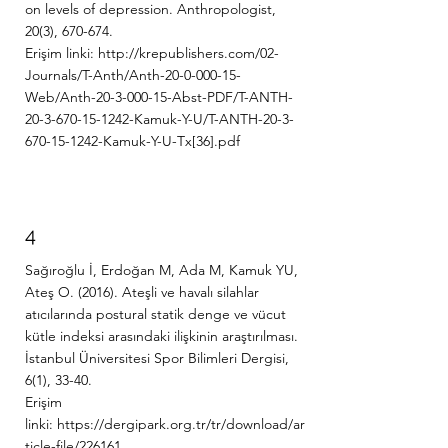
on levels of depression. Anthropologist,
20(3), 670-674.
Erişim linki:
http://krepublishers.com/02-
Journals/T-Anth/Anth-20-0-000-15-
Web/Anth-20-3-000-15-Abst-PDF/T-ANTH-
20-3-670-15-1242-Kamuk-Y-U/T-ANTH-20-3-
670-15-1242-Kamuk-Y-U-Tx[36].pdf
4
Sağıroğlu İ, Erdoğan M, Ada M, Kamuk YU,
Ateş O. (2016). Ateşli ve havalı silahlar
atıcılarında postural statik denge ve vücut
kütle indeksi arasındaki ilişkinin araştırılması.
İstanbul Üniversitesi Spor Bilimleri Dergisi,
6(1), 33-40.
Erişim
linki:
https://dergipark.org.tr/tr/download/ar
ticle-file/226161