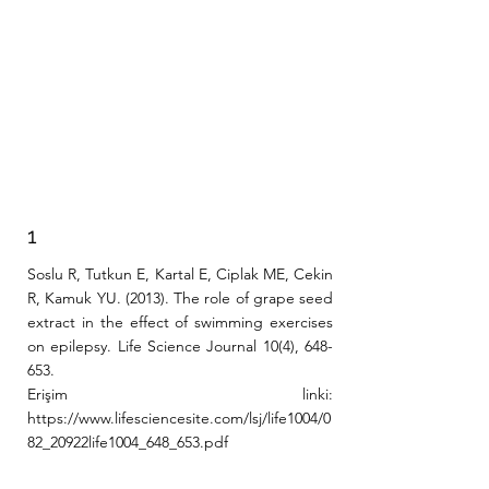
1
Soslu R, Tutkun E, Kartal E, Ciplak ME, Cekin
R, Kamuk YU. (2013). The role of grape seed
extract in the effect of swimming exercises
on epilepsy. Life Science Journal 10(4), 648-
653.
Erişim linki:
https://www.lifesciencesite.com/lsj/life1004/0
82_20922life1004_648_653.pdf