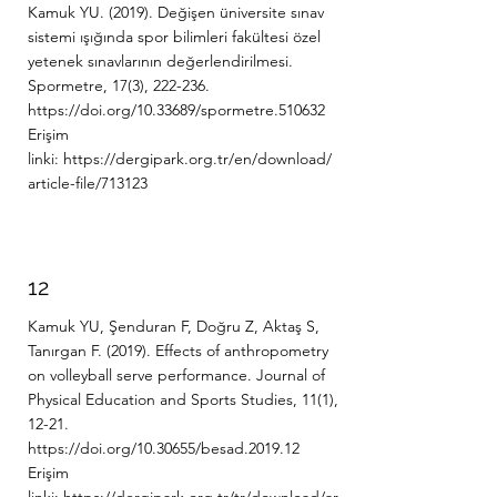
Kamuk YU. (2019). Değişen üniversite sınav
sistemi ışığında spor bilimleri fakültesi özel
yetenek sınavlarının değerlendirilmesi.
Spormetre, 17(3), 222-236.
https://doi.org/10.33689/spormetre.510632
Erişim
linki:
https://dergipark.org.tr/en/download/
article-file/713123
12
Kamuk YU, Şenduran F, Doğru Z, Aktaş S,
Tanırgan F. (2019). Effects of anthropometry
on volleyball serve performance. Journal of
Physical Education and Sports Studies, 11(1),
12-21.
https://doi.org/10.30655/besad.2019.12
Erişim