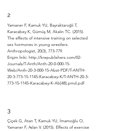
2
Yamaner F, Kamuk YU, Bayraktaroğlı T,
Karacabey K, Gümüş M, Akalın TC. (2015).
The effects of intensive training on selected
sex hormones in young wrestlers.
Anthropologist, 20(3), 773-779.
Erişim linki:
http://krepublishers.com/02-
Journals/T-Anth/Anth-20-0-000-15-
Web/Anth-20-3-000-15-Abst-PDF/T-ANTH-
20-3-773-15-1145-Karacabey-K/T-ANTH-20-3-
773-15-1145-Karacabey-K-Ab[48].pmd.pdf
3
Çiçek G, Atan T, Kamuk YU, İmamoğlu O,
Yamaner F, Aslan V. (2015). Effects of exercise