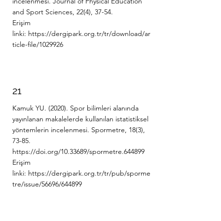
incelenmesi. Journal of Physical Education
and Sport Sciences, 22(4), 37-54.
Erişim
linki:
https://dergipark.org.tr/tr/download/ar
ticle-file/1029926
21
Kamuk YU. (2020). Spor bilimleri alanında
yayınlanan makalelerde kullanılan istatistiksel
yöntemlerin incelenmesi. Spormetre, 18(3),
73-85.
https://doi.org/10.33689/spormetre.644899
Erişim
linki:
https://dergipark.org.tr/tr/pub/sporme
tre/issue/56696/644899