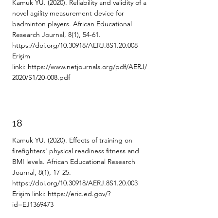
Kamuk YU. (2020). Reliability and validity of a
novel agility measurement device for
badminton players. African Educational
Research Journal, 8(1), 54-61.
https://doi.org/10.30918/AERJ.8S1.20.008
Erişim
linki:
https://www.netjournals.org/pdf/AERJ/
2020/S1/20-008.pdf
18
Kamuk YU. (2020). Effects of training on
firefighters' physical readiness fitness and
BMI levels. African Educational Research
Journal, 8(1), 17-25.
https://doi.org/10.30918/AERJ.8S1.20.003
Erişim linki:
https://eric.ed.gov/?
id=EJ1369473