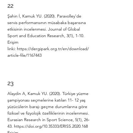
22
Şahin İ, Kamuk YU. (2020). Paravolley’de
servis performansının müsabaka başarısına
etkisinin incelenmesi. Journal of Global
Sport and Education Research, 3(1), 1-10.
Erişim
linki:
https://dergipark.org.tr/en/download/
article-file/1167443
23
Alaydin A, Kamuk YU. (2020). Türkiye yüzme
şampiyonası seçmelerine katılan 11- 12 yaş
yüzücülerin barajı geçme durumlarına göre
fiziksel ve fizyolojik özelliklerinin incelenmesi.
Eurasian Research in Sport Science, 5(1), 26-
43.
https://doi.org/10.35333/ERISS.2020.168
Erişim