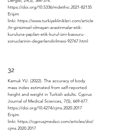
Dergisi, 29(3), 364-374.
https://doi.org/10.5336/mdethic.2021-82135
Erişim
linki:
https://www.turkiyeklinikleri.com/article
/tr-girisimsel-olmayan-arastirmalar-etik-
kuruluna-yapilan-etik-kurul-izni-basvuru-
sonuclarinin-degerlendirilmesi-92767.html
32
Kamuk YU. (2022). The accuracy of body
mass index estimated from self-reported
height and weight in Turkish adults. Cyprus
Journal of Medical Sciences, 7(5), 669-677.
https://doi.org/10.4274/cjms.2020.2017
Erişim
linki:
https://cyprusjmedsci.com/articles/doi/
cjms.2020.2017