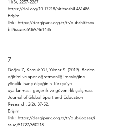
11(3),
2257-2267
.
https://doi.org/10.17218/hititsosbil.461486
Erişim
linki:
https://dergipark.org.tr/tr/pub/hititsos
bil/issue/39369/461486
7
Doğru Z, Kamuk YU, Yılmaz S. (2019). Beden
eğitimi ve spor öğretmenliği mesleğine
yönelik inanç ölçeğinin Türkçe’ye
uyarlanması: geçerlik ve güvenirlik çalışması.
Journal of Global Sport and Education
Research, 2(2), 37-52.
Erişim
linki:
https://dergipark.org.tr/tr/pub/jogser/i
ssue/51727/650218