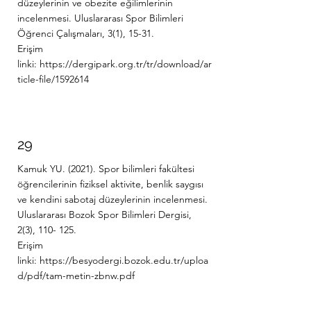
düzeylerinin ve obezite eğilimlerinin
incelenmesi. Uluslararası Spor Bilimleri
Öğrenci Çalışmaları, 3(1), 15-31.
Erişim
linki:
https://dergipark.org.tr/tr/download/ar
ticle-file/1592614
29
Kamuk YU. (2021). Spor bilimleri fakültesi
öğrencilerinin fiziksel aktivite, benlik saygısı
ve kendini sabotaj düzeylerinin incelenmesi.
Uluslararası Bozok Spor Bilimleri Dergisi,
2(3), 110- 125.
Erişim
linki:
https://besyodergi.bozok.edu.tr/uploa
d/pdf/tam-metin-zbnw.pdf