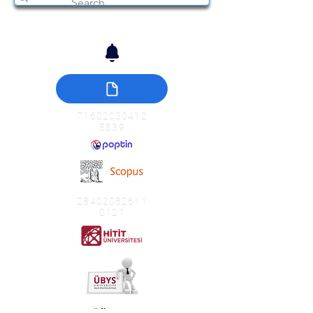
71602030412
5839
28402082611
0121