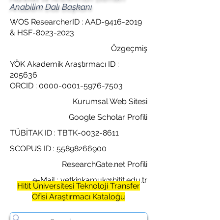
Anabilim Dalı Başkanı
WOS ResearcherID : AAD-9416-2019
& HSF-8023-2023
Özgeçmiş
YÖK Akademik Araştırmacı ID :
205636
ORCID : 0000-0001-5976-7503
Kurumsal Web Sitesi
Google Scholar Profili
TÜBİTAK ID : TBTK-0032-8611
SCOPUS ID : 55898266900
ResearchGate.net Profili
e-Mail : yetkinkamuk@hitit.edu.tr
Hitit Üniversitesi Teknoloji Transfer
Ofisi Araştırmacı Kataloğu